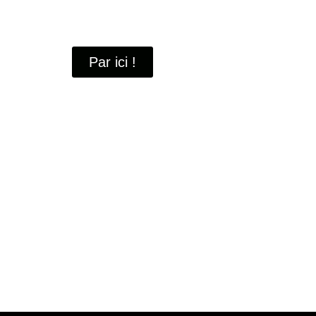
À travers ces portraits, découvrez des hommes 
industrielle
de Saint-Quentin-en-Yvelines.
Par ici !