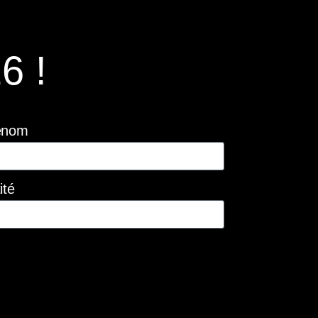
6 !
énom
ité