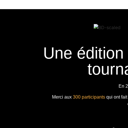
Une édition
tourna
En 2
Merci aux
300 participants
qui ont fai