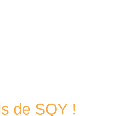
 portraits
els de SQY !