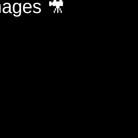
mages 🎥