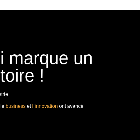
ui marque un
toire !
rie !
 le
business
et
l’innovation
ont avancé
.