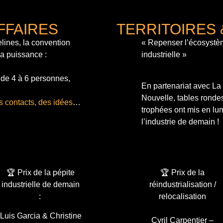
FFAIRES
TERRITOIRES 
lines, la convention
« Repenser l’écosystè
sa puissance :
industrielle »
 de 4 à 6 personnes,
En partenariat avec L
Nouvelle, tables ronde
s contacts, des idées
…
trophées ont mis en lum
l’industrie de demain !
🏆 Prix de la pépite
🏆 Prix de la
industrielle de demain
réindustrialisation /
:
relocalisation
Luis Garcia & Christine
Cyril Carpentier –