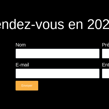
ndez-vous en 202
Nom
Pr
E-mail
Ent
Envoyer