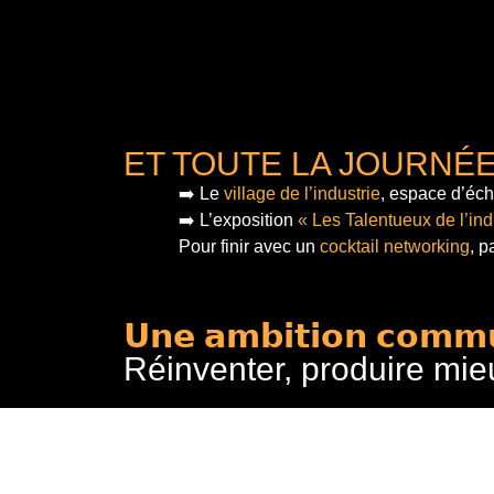
ET TOUTE LA JOURNÉ
➡️ Le
village de l’industrie
, espace d’éch
➡️ L’exposition
« Les Talentueux de l’ind
Pour finir
avec un
cocktail networking
, p
𝗨𝗻𝗲 𝗮𝗺𝗯𝗶𝘁𝗶𝗼𝗻 𝗰𝗼𝗺𝗺
Réinventer, produire mie