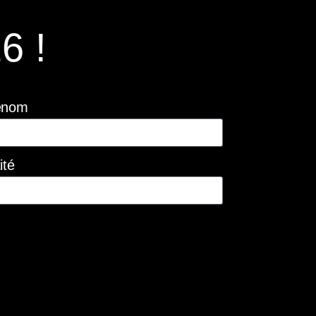
6 !
énom
ité