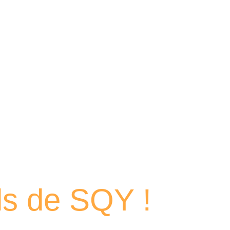
 portraits
els de SQY !
et des femmes passionnés qui contribuent chaque jour au dyn