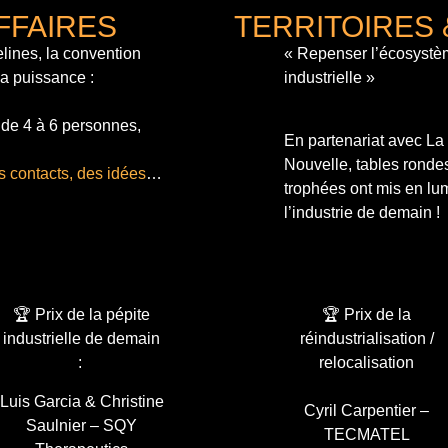
FFAIRES
TERRITOIRES 
lines, la convention
« Repenser l’écosystè
sa puissance :
industrielle »
 de 4 à 6 personnes,
En partenariat avec L
Nouvelle, tables ronde
s contacts, des idées
…
trophées ont mis en lum
l’industrie de demain !
🏆 Prix de la pépite
🏆 Prix de la
industrielle de demain
réindustrialisation /
:
relocalisation
Luis Garcia & Christine
Cyril Carpentier –
Saulnier – SQY
TECMATEL