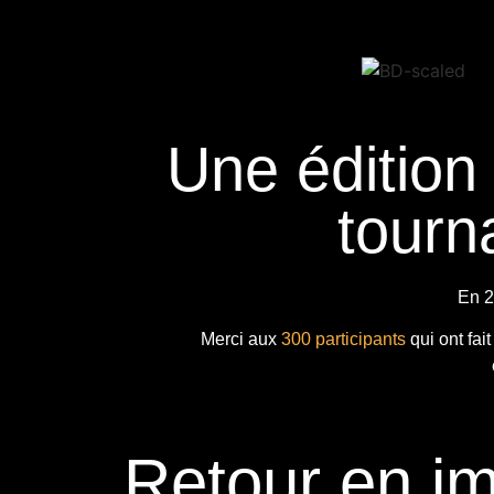
Une édition
tourna
En 2
Merci aux
300 participants
qui ont fai
Retour en i