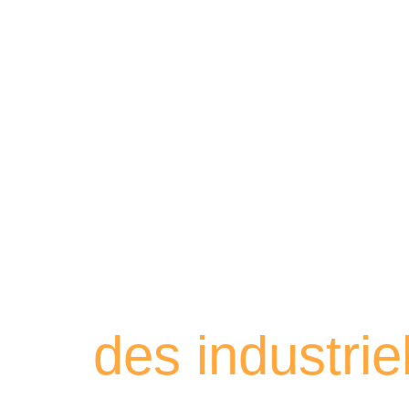
Retrouvez les
des industri
À travers ces portraits, découvrez des hommes 