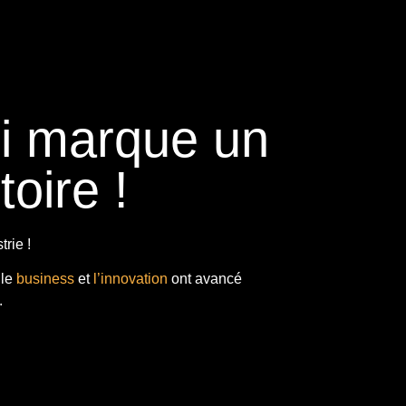
ui marque un
toire !
rie !
 le
business
et
l’innovation
ont avancé
.