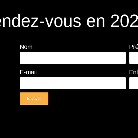
ndez-vous en 202
Nom
Pr
E-mail
Ent
Envoyer