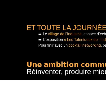
ET TOUTE LA JOURNÉ
➡️ Le
village de l’industrie
, espace d’éch
➡️ L’exposition
« Les Talentueux de l’ind
Pour finir
avec un
cocktail networking
, p
𝗨𝗻𝗲 𝗮𝗺𝗯𝗶𝘁𝗶𝗼𝗻 𝗰𝗼𝗺𝗺
Réinventer, produire mie