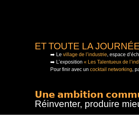
ET TOUTE LA JOURNÉ
➡️ Le
village de l’industrie
, espace d’éch
➡️ L’exposition
« Les Talentueux de l’ind
Pour finir
avec un
cocktail networking
, p
𝗨𝗻𝗲 𝗮𝗺𝗯𝗶𝘁𝗶𝗼𝗻 𝗰𝗼𝗺𝗺
Réinventer, produire mie