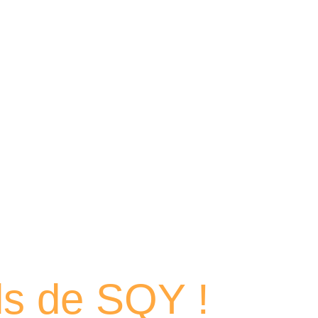
 portraits
els de SQY !