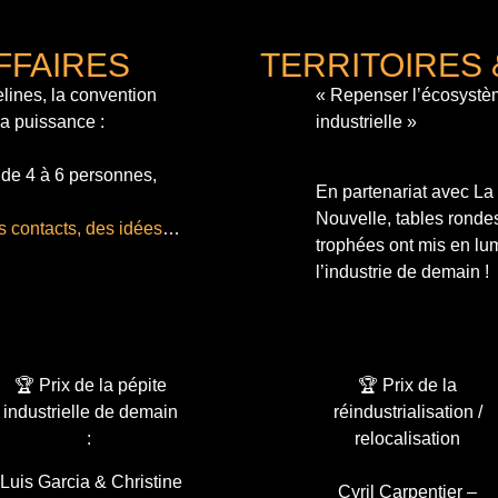
FFAIRES
TERRITOIRES 
lines, la convention
« Repenser l’écosystè
sa puissance :
industrielle »
 de 4 à 6 personnes,
En partenariat avec L
Nouvelle, tables ronde
s contacts, des idées
…
trophées ont mis en lum
l’industrie de demain !
🏆 Prix de la pépite
🏆 Prix de la
industrielle de demain
réindustrialisation /
:
relocalisation
Luis Garcia & Christine
Cyril Carpentier –