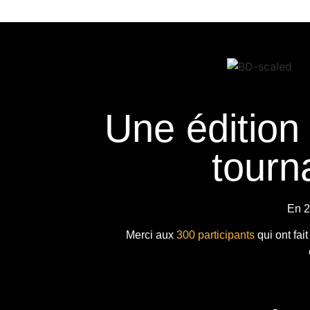
Une édition
tourna
En 2
Merci aux
300 participants
qui ont fai