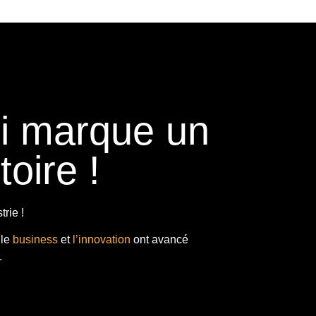
ui marque un
toire !
rie !
 le
business
et
l’innovation
ont avancé
.