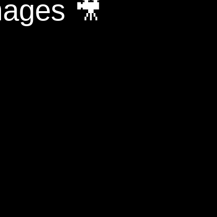
mages 🎥