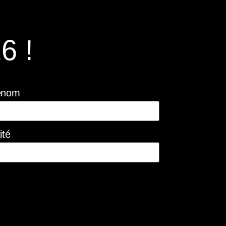
6 !
énom
ité