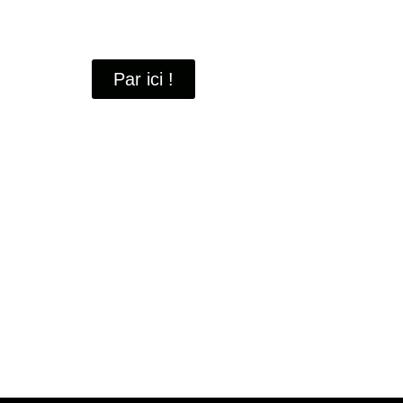
À travers ces portraits, découvrez des hommes 
industrielle
de Saint-Quentin-en-Yvelines.
Par ici !