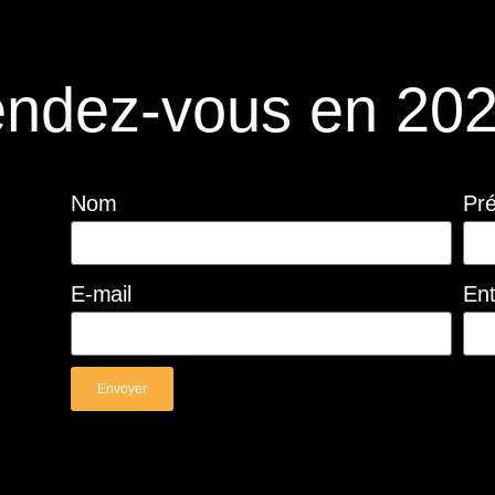
ndez-vous en 202
Nom
Pr
E-mail
Ent
Envoyer