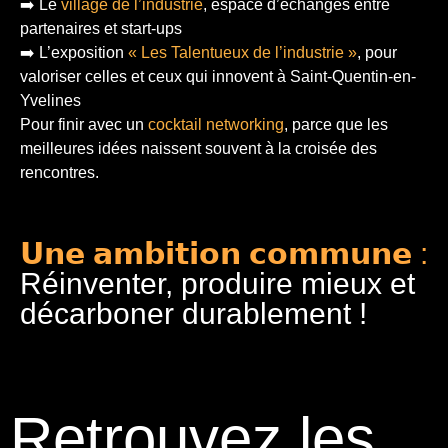
➡️ Le
village de l’industrie
, espace d’échanges entre
partenaires et start-ups
➡️ L’exposition
« Les Talentueux de l’industrie »
, pour
valoriser celles et ceux qui innovent à Saint-Quentin-en-
Yvelines
Pour finir
avec un
cocktail networking
, parce que les
meilleures idées naissent souvent à la croisée des
rencontres.
𝗨𝗻𝗲 𝗮𝗺𝗯𝗶𝘁𝗶𝗼𝗻 𝗰𝗼𝗺𝗺𝘂𝗻𝗲 :
Réinventer, produire mieux et
décarboner durablement !
Retrouvez les