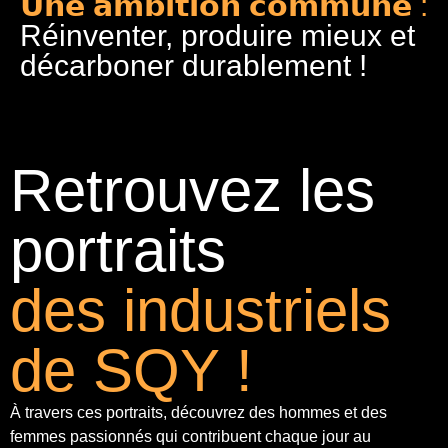
𝗨𝗻𝗲 𝗮𝗺𝗯𝗶𝘁𝗶𝗼𝗻 𝗰𝗼𝗺𝗺𝘂𝗻𝗲 :
Réinventer, produire mieux et
décarboner durablement !
Retrouvez les
portraits
des industriels
de SQY !
À travers ces portraits, découvrez des hommes et des
femmes passionnés qui contribuent chaque jour au