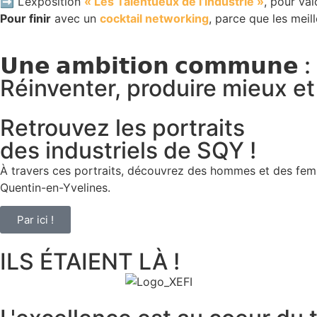
➡️ L’exposition
« Les Talentueux de l’industrie »
, pour val
Pour finir
avec un
cocktail networking
, parce que les meil
𝗨𝗻𝗲 𝗮𝗺𝗯𝗶𝘁𝗶𝗼𝗻 𝗰𝗼𝗺𝗺𝘂𝗻𝗲 :
Réinventer, produire mieux e
Retrouvez les portraits
des industriels de SQY !
À travers ces portraits, découvrez des hommes et des fe
Quentin-en-Yvelines.
Par ici !
ILS ÉTAIENT LÀ !