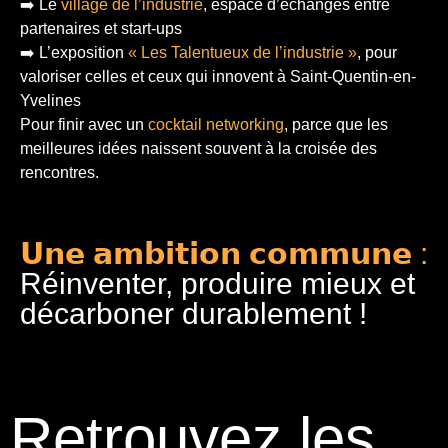
➡️ Le
village de l’industrie
, espace d’échanges entre
partenaires et start-ups
➡️ L’exposition
« Les Talentueux de l’industrie »
, pour
valoriser celles et ceux qui innovent à Saint-Quentin-en-
Yvelines
Pour finir
avec un
cocktail networking
, parce que les
meilleures idées naissent souvent à la croisée des
rencontres.
𝗨𝗻𝗲 𝗮𝗺𝗯𝗶𝘁𝗶𝗼𝗻 𝗰𝗼𝗺𝗺𝘂𝗻𝗲 :
Réinventer, produire mieux et
décarboner durablement !
Retrouvez les