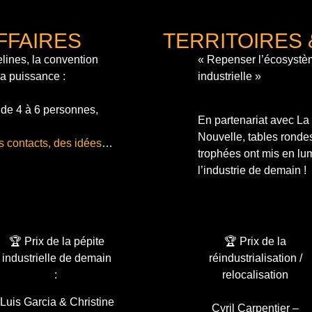
FFAIRES
TERRITOIRES 
lines, la convention
« Repenser l’écosystè
sa puissance :
industrielle »
 de 4 à 6 personnes,
En partenariat avec L
Nouvelle, tables ronde
s contacts, des idées
…
trophées ont mis en lum
l’industrie de demain !
🏆 Prix de la pépite
🏆 Prix de la
industrielle de demain
réindustrialisation /
:
relocalisation
Luis Garcia & Christine
Cyril Carpentier –