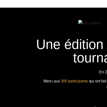
Une édition
tourna
En 2
Merci aux
300 participants
qui ont fai