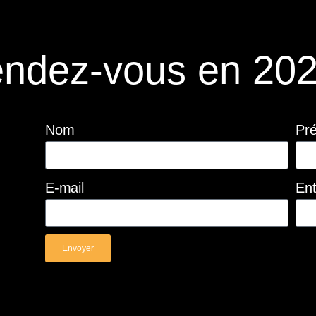
ndez-vous en 202
Nom
Pr
E-mail
Ent
Envoyer