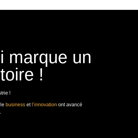
ui marque un
toire !
rie !
 le
business
et
l’innovation
ont avancé
.