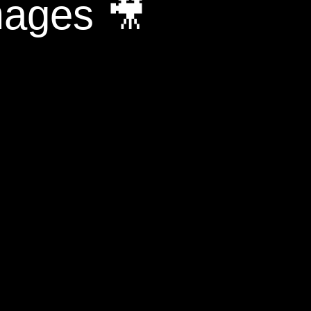
mages 🎥