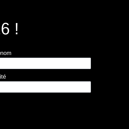
6 !
énom
ité