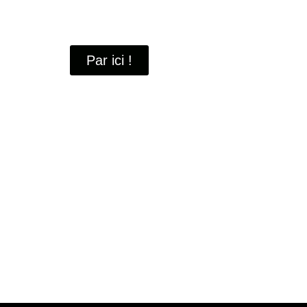
À travers ces portraits, découvrez des hommes 
industrielle
de Saint-Quentin-en-Yvelines.
Par ici !