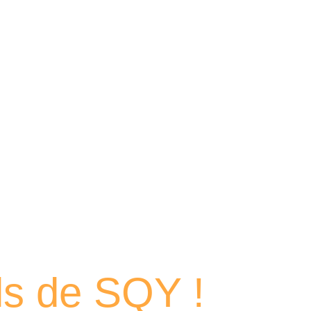
 portraits
els de SQY !