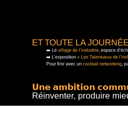
ET TOUTE LA JOURNÉ
➡️ Le
village de l’industrie
, espace d’éch
➡️ L’exposition
« Les Talentueux de l’ind
Pour finir
avec un
cocktail networking
, p
𝗨𝗻𝗲 𝗮𝗺𝗯𝗶𝘁𝗶𝗼𝗻 𝗰𝗼𝗺𝗺
Réinventer, produire mie