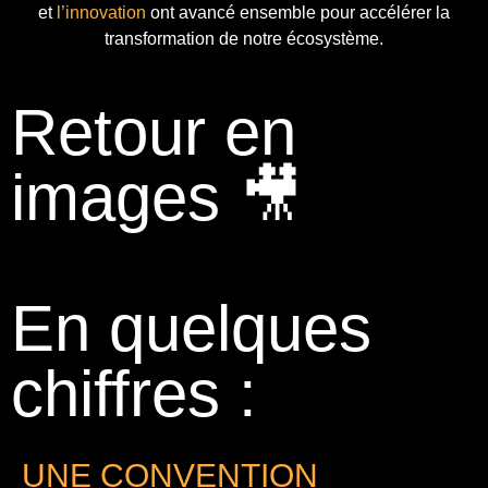
et
l’innovation
ont avancé ensemble pour accélérer la
transformation de notre écosystème.
Retour en
images 🎥
En quelques
chiffres :
UNE CONVENTION