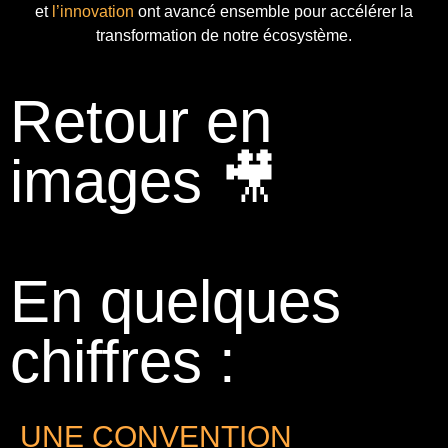
et
l’innovation
ont avancé ensemble pour accélérer la
transformation de notre écosystème.
Retour en
images 🎥
En quelques
chiffres :
UNE CONVENTION