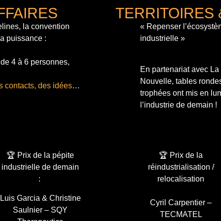
FFAIRES
TERRITOIRES 
lines, la convention
« Repenser l’écosystè
sa puissance :
industrielle »
 de 4 à 6 personnes,
En partenariat avec L
Nouvelle, tables ronde
s contacts, des idées
…
trophées ont mis en lum
l’industrie de demain !
🏆 Prix de la pépite
🏆 Prix de la
industrielle de demain
réindustrialisation /
:
relocalisation
Luis Garcia & Christine
Cyril Carpentier –
Saulnier – SQY
TECMATEL