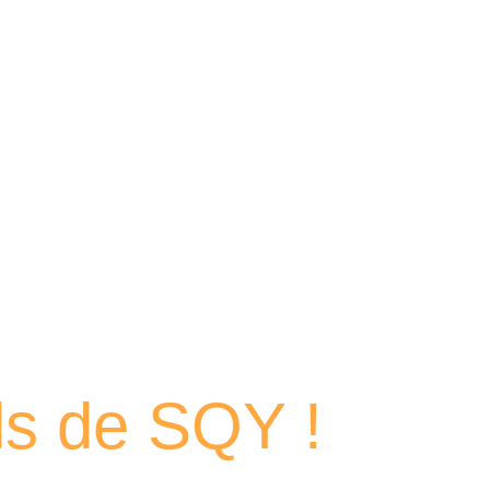
 portraits
els de SQY !
et des femmes passionnés qui contribuent chaque jour au dyn