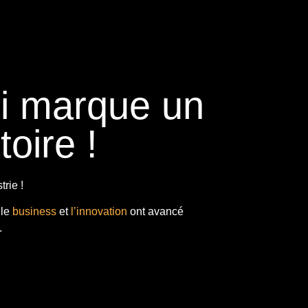
ui marque un
toire !
rie !
 le
business
et
l’innovation
ont avancé
.