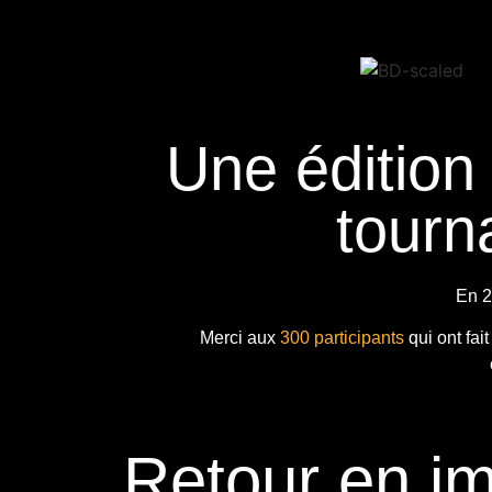
Une édition
tourna
En 2
Merci aux
300 participants
qui ont fai
Retour en i