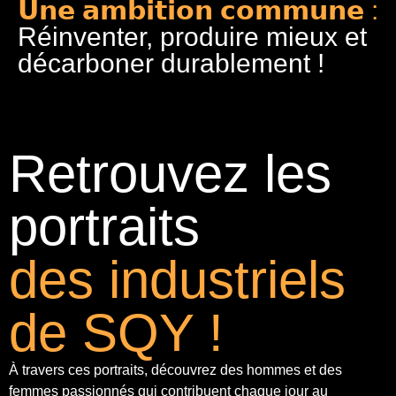
𝗨𝗻𝗲 𝗮𝗺𝗯𝗶𝘁𝗶𝗼𝗻 𝗰𝗼𝗺𝗺𝘂𝗻𝗲 :
Réinventer, produire mieux et
décarboner durablement !
Retrouvez les
portraits
des industriels
de SQY !
À travers ces portraits, découvrez des hommes et des
femmes passionnés qui contribuent chaque jour au