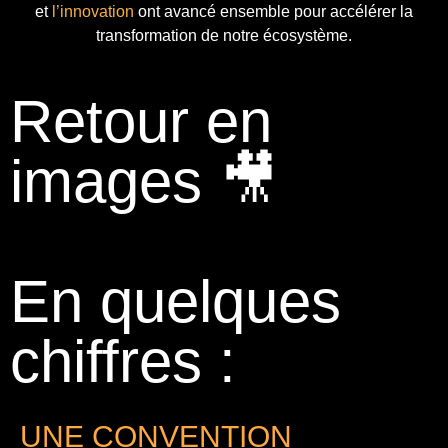
et
l’innovation
ont avancé ensemble pour accélérer la
transformation de notre écosystème.
Retour en
images 🎥
En quelques
chiffres :
UNE CONVENTION