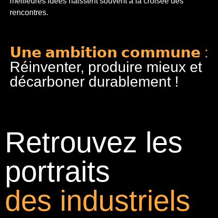
meilleures idées naissent souvent à la croisée des
rencontres.
𝗨𝗻𝗲 𝗮𝗺𝗯𝗶𝘁𝗶𝗼𝗻 𝗰𝗼𝗺𝗺𝘂𝗻𝗲 :
Réinventer, produire mieux et
décarboner durablement !
Retrouvez les
portraits
des industriels