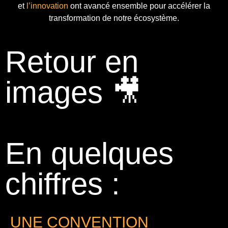
et
l’innovation
ont avancé ensemble pour accélérer la
transformation de notre écosystème.
Retour en
images 🎥
En quelques
chiffres :
UNE CONVENTION