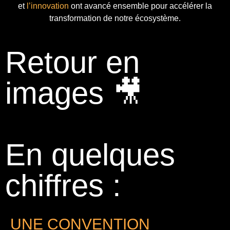
et
l’innovation
ont avancé ensemble pour accélérer la
transformation de notre écosystème.
Retour en
images 🎥
En quelques
chiffres :
UNE CONVENTION