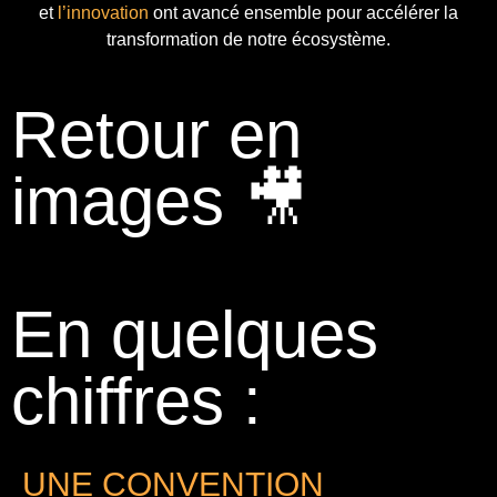
et
l’innovation
ont avancé ensemble pour accélérer la
transformation de notre écosystème.
Retour en
images 🎥
En quelques
chiffres :
UNE CONVENTION