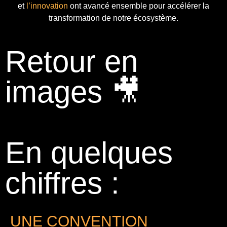
et
l’innovation
ont avancé ensemble pour accélérer la
transformation de notre écosystème.
Retour en
images 🎥
En quelques
chiffres :
UNE CONVENTION