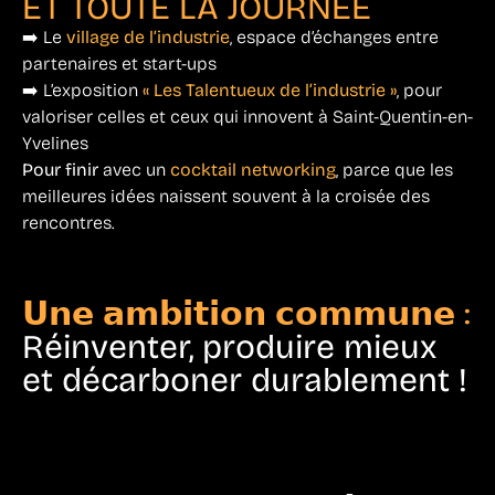
ET TOUTE LA JOURNÉE
➡️ Le
village de l’industrie
, espace d’échanges entre
partenaires et start-ups
➡️ L’exposition
« Les Talentueux de l’industrie »
, pour
valoriser celles et ceux qui innovent à Saint-Quentin-en-
Yvelines
Pour finir
avec un
cocktail networking
, parce que les
meilleures idées naissent souvent à la croisée des
rencontres.
𝗨𝗻𝗲 𝗮𝗺𝗯𝗶𝘁𝗶𝗼𝗻 𝗰𝗼𝗺𝗺𝘂𝗻𝗲 :
Réinventer, produire mieux
et décarboner durablement !