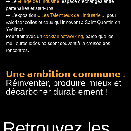
➡️ Le
village de l’industrie
, espace d’échanges entre
partenaires et start-ups
➡️ L’exposition
« Les Talentueux de l’industrie »
, pour
valoriser celles et ceux qui innovent à Saint-Quentin-en-
Yvelines
Pour finir
avec un
cocktail networking
, parce que les
meilleures idées naissent souvent à la croisée des
rencontres.
𝗨𝗻𝗲 𝗮𝗺𝗯𝗶𝘁𝗶𝗼𝗻 𝗰𝗼𝗺𝗺𝘂𝗻𝗲 :
Réinventer, produire mieux et
décarboner durablement !
Retrouvez les