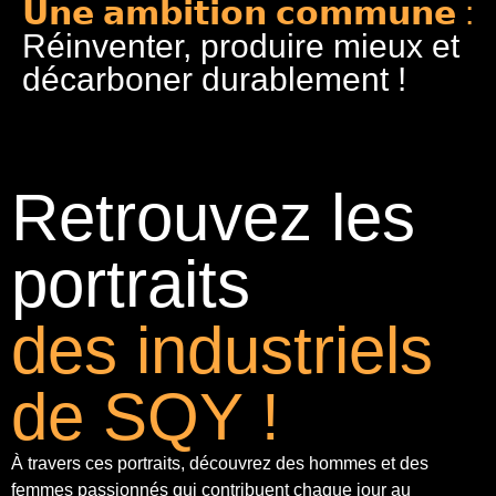
𝗨𝗻𝗲 𝗮𝗺𝗯𝗶𝘁𝗶𝗼𝗻 𝗰𝗼𝗺𝗺𝘂𝗻𝗲 :
Réinventer, produire mieux et
décarboner durablement !
Retrouvez les
portraits
des industriels
de SQY !
À travers ces portraits, découvrez des hommes et des
femmes passionnés qui contribuent chaque jour au