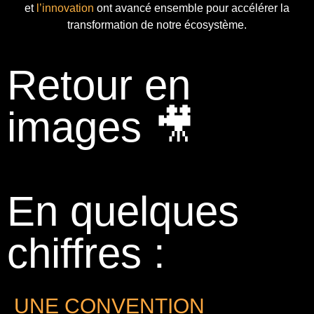
et
l’innovation
ont avancé ensemble pour accélérer la
transformation de notre écosystème.
Retour en
images 🎥
En quelques
chiffres :
UNE CONVENTION