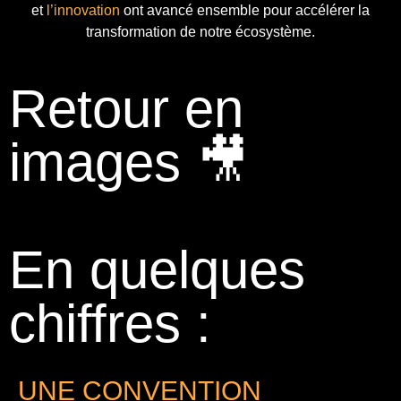
et
l’innovation
ont avancé ensemble pour accélérer la
transformation de notre écosystème.
Retour en
images 🎥
En quelques
chiffres :
UNE CONVENTION