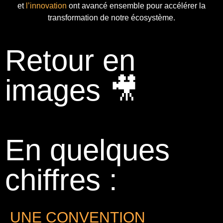
et
l’innovation
ont avancé ensemble pour accélérer la
transformation de notre écosystème.
Retour en
images 🎥
En quelques
chiffres :
UNE CONVENTION