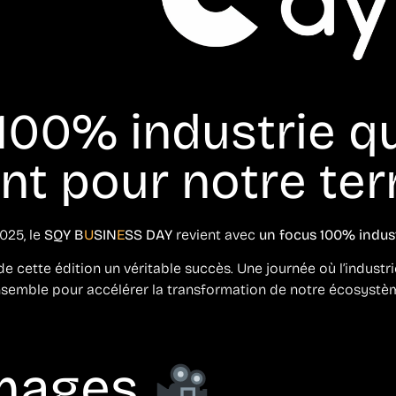
 100% industrie q
t pour notre terr
025, le
SQY B
U
SIN
E
SS DAY
revient avec
un focus 100% indust
de cette édition un véritable succès. Une journée où l’industri
semble pour accélérer la transformation de notre écosystè
images