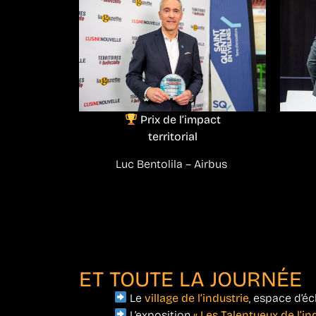
Prix de l’impact
territorial
Luc Bentolila – Airbus
ET TOUTE LA JOURNÉE
Le
village de l’industrie
, espace d’é
L’exposition
« Les Talentueux de l’in