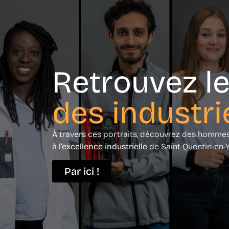
Retrouvez le
des industri
À travers ces portraits, découvrez des homm
à
l’excellence industrielle
de Saint-Quentin-en-Y
Par ici !