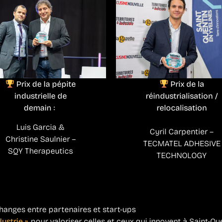
Prix de la pépite
Prix de la
industrielle de
réindustrialisation /
demain :
relocalisation
Luis Garcia &
Cyril Carpentier –
Christine Saulnier –
TECMATEL ADHESIVE
SQY Therapeutics
TECHNOLOGY
changes entre partenaires et start-ups
dustrie »
, pour valoriser celles et ceux qui innovent à Saint-Qu