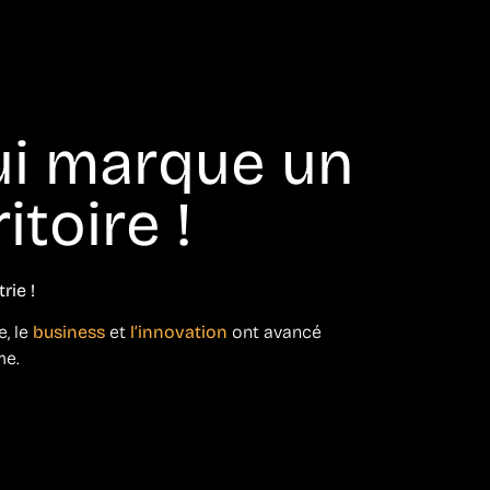
ui marque un
itoire !
rie !
e, le
business
et
l’innovation
ont avancé
me.