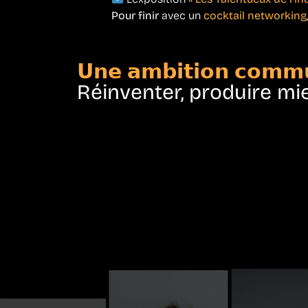
Pour finir
avec un
cocktail networking
𝗨𝗻𝗲 𝗮𝗺𝗯𝗶𝘁𝗶𝗼𝗻 𝗰𝗼𝗺𝗺
Réinventer, produire mi