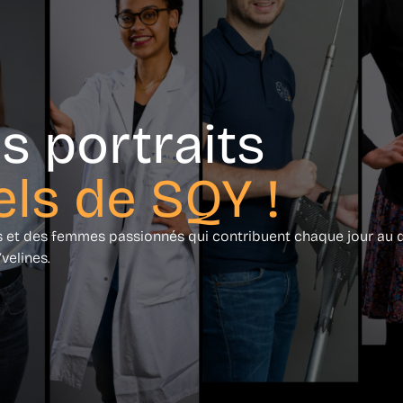
s portraits
els de SQY !
es et des femmes passionnés qui contribuent chaque jour a
velines.