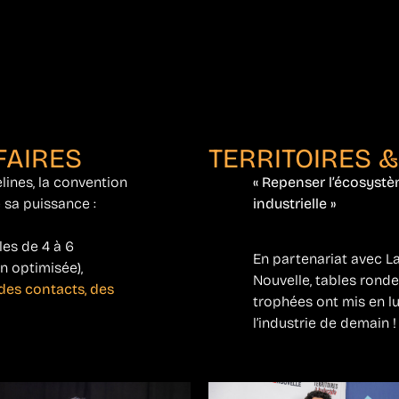
FAIRES
TERRITOIRES &
lines, la convention
« Repenser l’écosystè
 sa puissance :
industrielle »
les de 4 à 6
En partenariat avec L
n optimisée),
Nouvelle, tables rond
des contacts, des
trophées ont mis en l
l’industrie de demain !