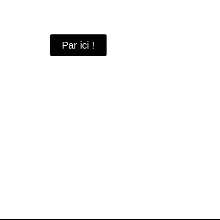
À travers ces portraits, découvrez des hommes 
industrielle
de Saint-Quentin-en-Yvelines.
Par ici !