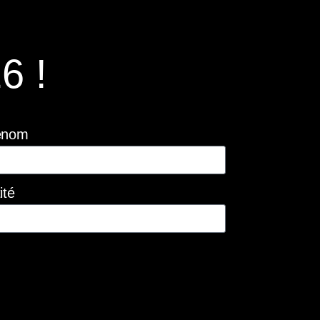
6 !
énom
ité