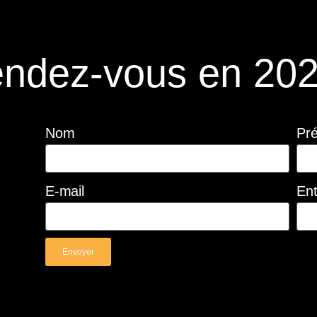
ndez-vous en 202
Nom
Pr
E-mail
Ent
Envoyer