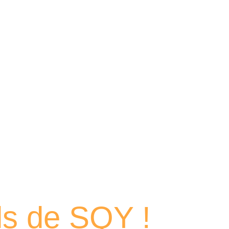
 portraits
els de SQY !