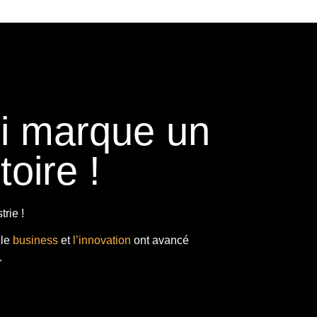
ui marque un
toire !
rie !
 le
business
et
l’innovation
ont avancé
.