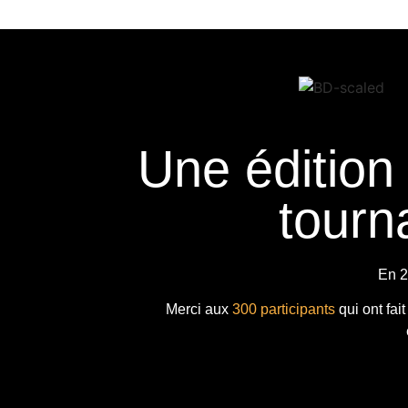
Une édition
tourna
En 2
Merci aux
300 participants
qui ont fai