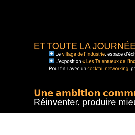
ET TOUTE LA JOURNÉ
Le
village de l’industrie
, espace d’éch
L’exposition
« Les Talentueux de l’ind
Pour finir
avec un
cocktail networking
, p
𝗨𝗻𝗲 𝗮𝗺𝗯𝗶𝘁𝗶𝗼𝗻 𝗰𝗼𝗺𝗺
Réinventer, produire mie