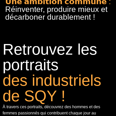
𝗨𝗻𝗲 𝗮𝗺𝗯𝗶𝘁𝗶𝗼𝗻 𝗰𝗼𝗺𝗺𝘂𝗻𝗲 :
Réinventer, produire mieux et
décarboner durablement !
Retrouvez les
portraits
des industriels
de SQY !
À travers ces portraits, découvrez des hommes et des
femmes passionnés qui contribuent chaque jour au