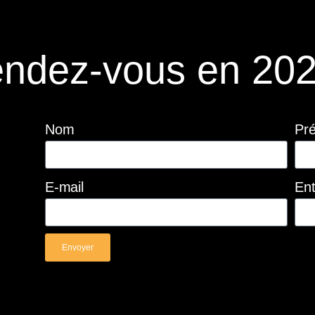
ndez-vous en 202
Nom
Pr
E-mail
Ent
Envoyer