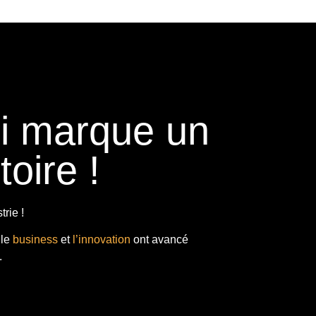
ui marque un
toire !
rie !
 le
business
et
l’innovation
ont avancé
.