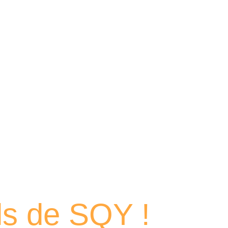
 portraits
els de SQY !