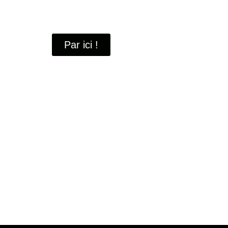
À travers ces portraits, découvrez des hommes 
industrielle
de Saint-Quentin-en-Yvelines.
Par ici !