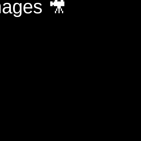
mages 🎥