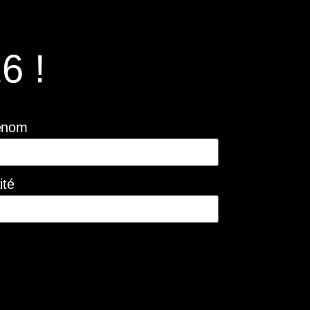
6 !
énom
ité