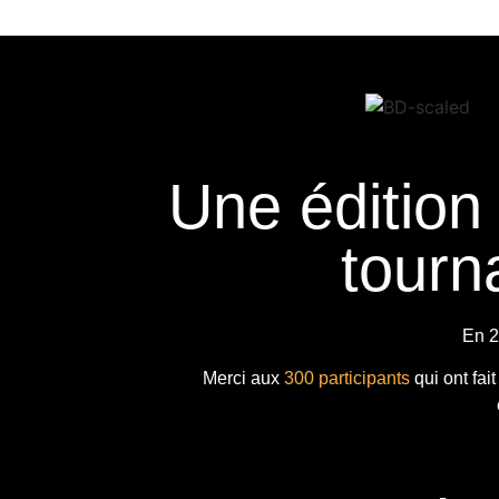
Une édition
tourna
En 2
Merci aux
300 participants
qui ont fai