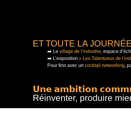
ET TOUTE LA JOURNÉ
➡️ Le
village de l’industrie
, espace d’éch
➡️ L’exposition
« Les Talentueux de l’ind
Pour finir
avec un
cocktail networking
, p
𝗨𝗻𝗲 𝗮𝗺𝗯𝗶𝘁𝗶𝗼𝗻 𝗰𝗼𝗺𝗺
Réinventer, produire mie