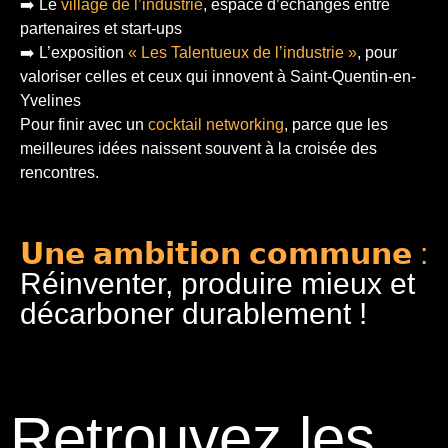
➡️ Le
village de l’industrie
, espace d’échanges entre
partenaires et start-ups
➡️ L’exposition
« Les Talentueux de l’industrie »
, pour
valoriser celles et ceux qui innovent à Saint-Quentin-en-
Yvelines
Pour finir
avec un
cocktail networking
, parce que les
meilleures idées naissent souvent à la croisée des
rencontres.
𝗨𝗻𝗲 𝗮𝗺𝗯𝗶𝘁𝗶𝗼𝗻 𝗰𝗼𝗺𝗺𝘂𝗻𝗲 :
Réinventer, produire mieux et
décarboner durablement !
Retrouvez les