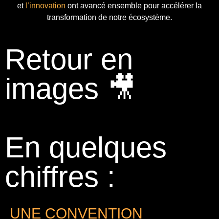
et
l’innovation
ont avancé ensemble pour accélérer la
transformation de notre écosystème.
Retour en
images 🎥
En quelques
chiffres :
UNE CONVENTION