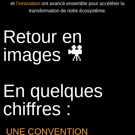
et
l’innovation
ont avancé ensemble pour accélérer la
transformation de notre écosystème.
Retour en
images 🎥
En quelques
chiffres :
UNE CONVENTION