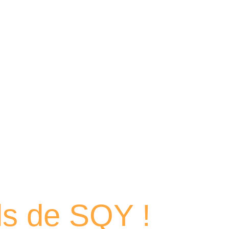
 portraits
els de SQY !