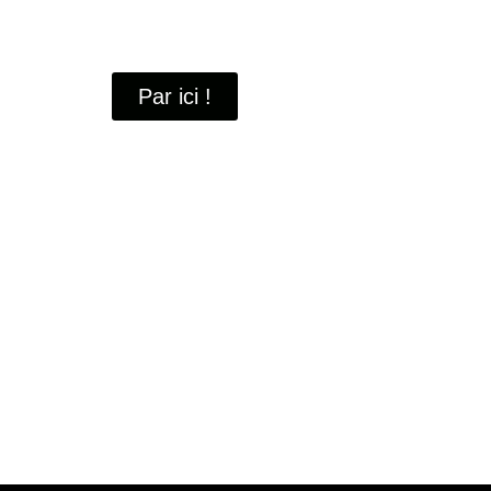
À travers ces portraits, découvrez des hommes 
industrielle
de Saint-Quentin-en-Yvelines.
Par ici !