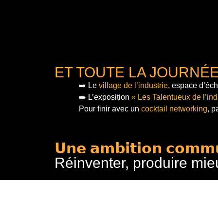
ET TOUTE LA JOURNÉ
➡️ Le
village de l’industrie
, espace d’éch
➡️ L’exposition
« Les Talentueux de l’ind
Pour finir
avec un
cocktail networking
, p
𝗨𝗻𝗲 𝗮𝗺𝗯𝗶𝘁𝗶𝗼𝗻 𝗰𝗼𝗺𝗺
Réinventer, produire mie