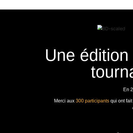
Une édition
tourna
En 2
Merci aux
300 participants
qui ont fai