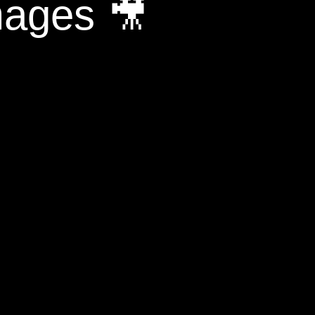
mages 🎥