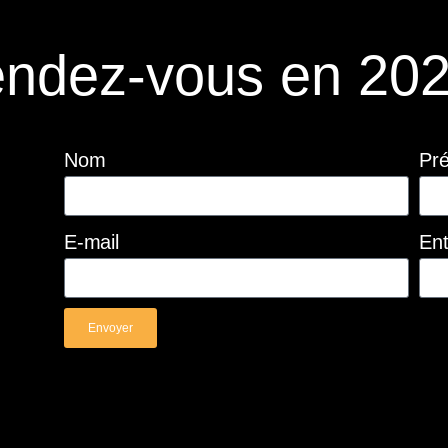
ndez-vous en 202
Nom
Pr
E-mail
Ent
Envoyer