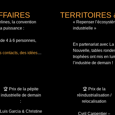
FFAIRES
TERRITOIRES 
lines, la convention
« Repenser l’écosystè
sa puissance :
industrielle »
 de 4 à 6 personnes,
En partenariat avec L
Nouvelle, tables ronde
s contacts, des idées
…
trophées ont mis en lum
l’industrie de demain !
🏆 Prix de la pépite
🏆 Prix de la
industrielle de demain
réindustrialisation /
:
relocalisation
Luis Garcia & Christine
Cyril Carpentier –