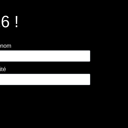
6 !
énom
ité