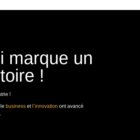
ui marque un
toire !
rie !
 le
business
et
l’innovation
ont avancé
.