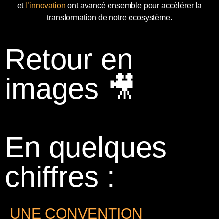
et
l’innovation
ont avancé ensemble pour accélérer la
transformation de notre écosystème.
Retour en
images 🎥
En quelques
chiffres :
UNE CONVENTION