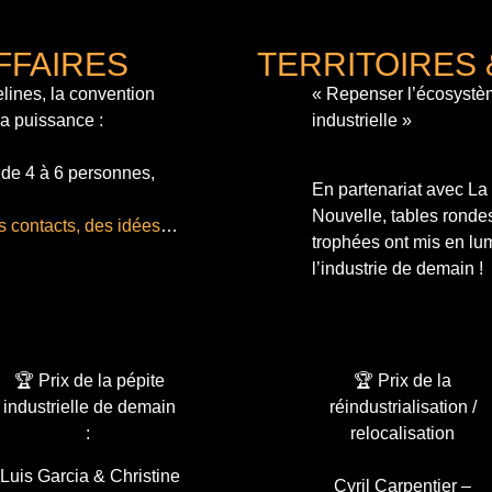
FFAIRES
TERRITOIRES 
lines, la convention
« Repenser l’écosystè
sa puissance :
industrielle »
 de 4 à 6 personnes,
En partenariat avec L
Nouvelle, tables ronde
s contacts, des idées
…
trophées ont mis en lum
l’industrie de demain !
🏆 Prix de la pépite
🏆 Prix de la
industrielle de demain
réindustrialisation /
:
relocalisation
Luis Garcia & Christine
Cyril Carpentier –