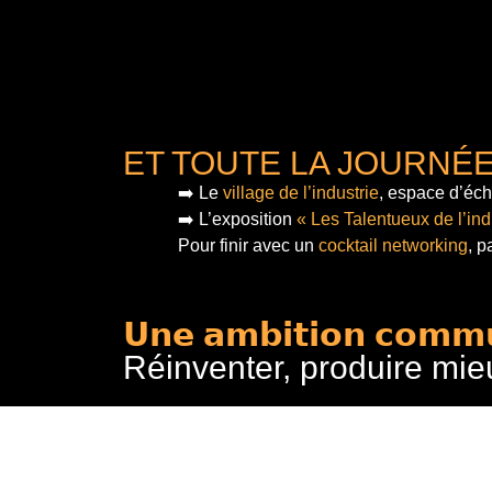
ET TOUTE LA JOURNÉ
➡️ Le
village de l’industrie
, espace d’éch
➡️ L’exposition
« Les Talentueux de l’ind
Pour finir
avec un
cocktail networking
, p
𝗨𝗻𝗲 𝗮𝗺𝗯𝗶𝘁𝗶𝗼𝗻 𝗰𝗼𝗺𝗺
Réinventer, produire mie