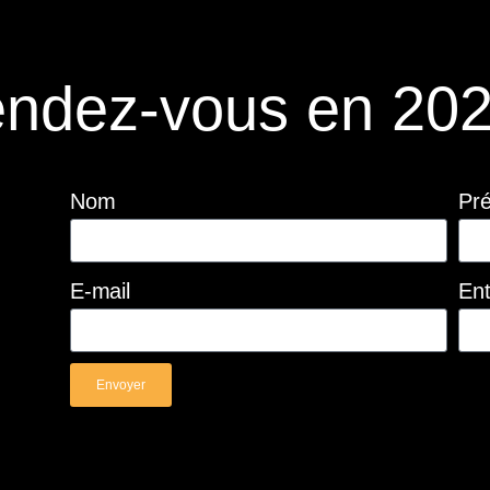
ndez-vous en 202
Nom
Pr
E-mail
Ent
Envoyer