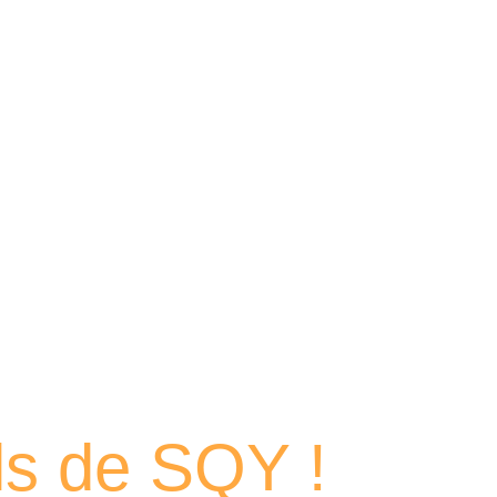
 portraits
els de SQY !