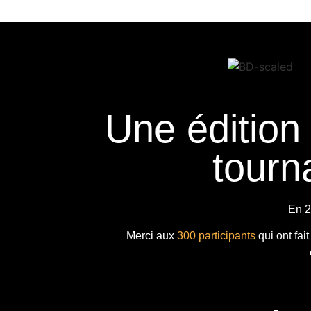
Une édition
tourna
En 2
Merci aux
300 participants
qui ont fai