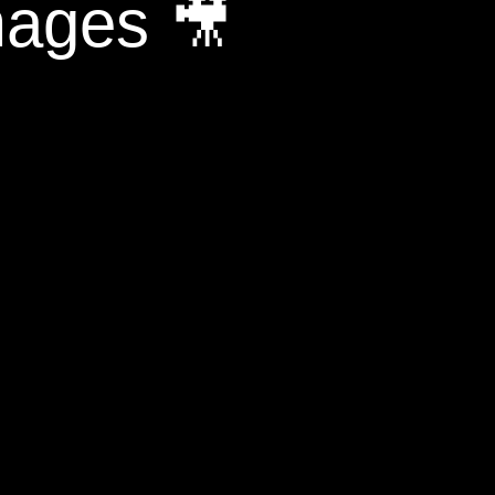
mages 🎥