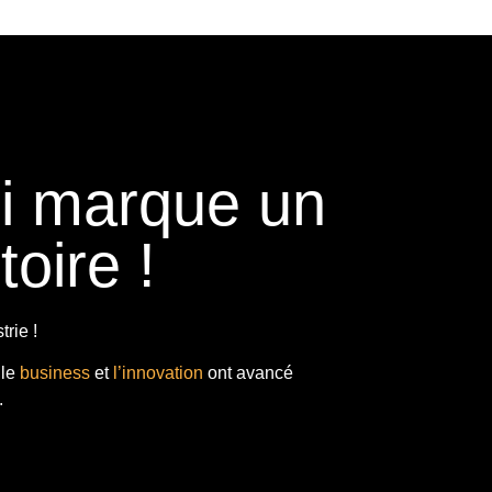
ui marque un
toire !
rie !
 le
business
et
l’innovation
ont avancé
.