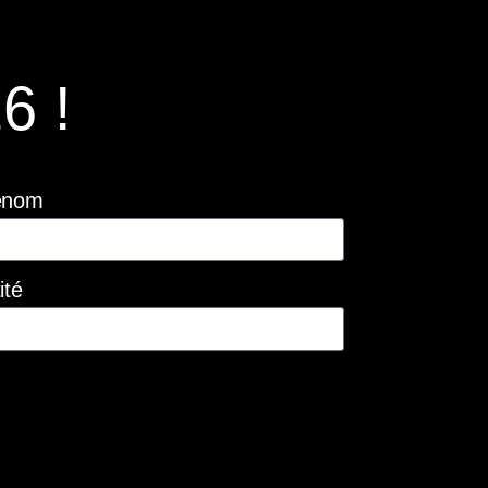
6 !
énom
ité