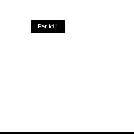
À travers ces portraits, découvrez des hommes 
industrielle
de Saint-Quentin-en-Yvelines.
Par ici !