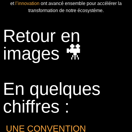
et
l’innovation
ont avancé ensemble pour accélérer la
transformation de notre écosystème.
Retour en
images 🎥
En quelques
chiffres :
UNE CONVENTION