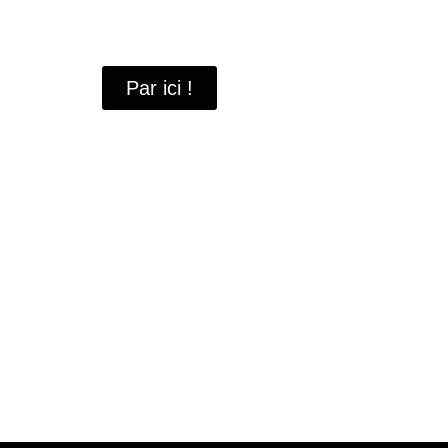
À travers ces portraits, découvrez des hommes 
industrielle
de Saint-Quentin-en-Yvelines.
Par ici !