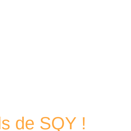
 portraits
els de SQY !