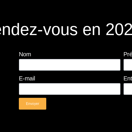
ndez-vous en 202
Nom
Pr
E-mail
Ent
Envoyer