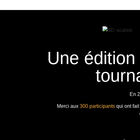
Une édition
tourna
En 2
Merci aux
300 participants
qui ont fai