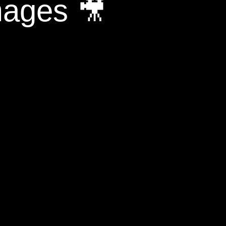
mages 🎥