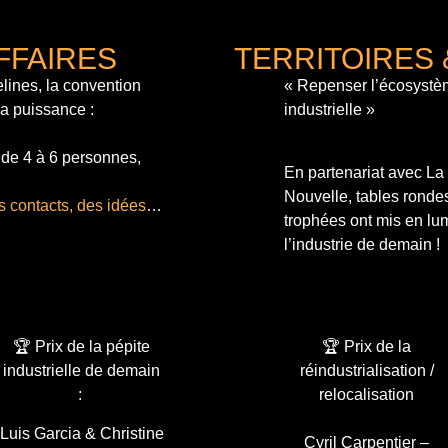
FFAIRES
TERRITOIRES 
lines, la convention
« Repenser l’écosystè
sa puissance :
industrielle »
 de 4 à 6 personnes,
En partenariat avec L
Nouvelle, tables ronde
s contacts, des idées
…
trophées ont mis en lum
l’industrie de demain !
🏆 Prix de la pépite
🏆 Prix de la
industrielle de demain
réindustrialisation /
:
relocalisation
Luis Garcia & Christine
Cyril Carpentier –