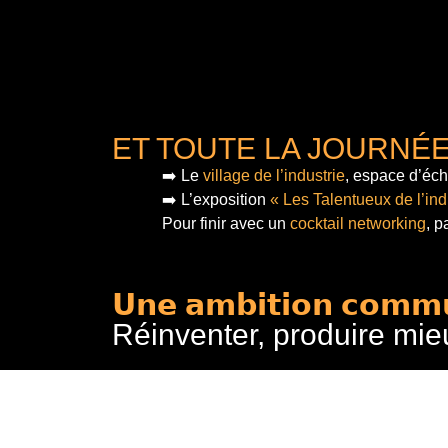
ET TOUTE LA JOURNÉ
➡️ Le
village de l’industrie
, espace d’éch
➡️ L’exposition
« Les Talentueux de l’ind
Pour finir
avec un
cocktail networking
, p
𝗨𝗻𝗲 𝗮𝗺𝗯𝗶𝘁𝗶𝗼𝗻 𝗰𝗼𝗺𝗺
Réinventer, produire mie