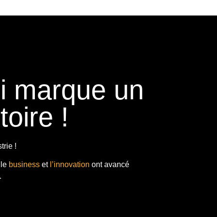
ui marque un
toire !
rie !
 le
business
et
l’innovation
ont avancé
.