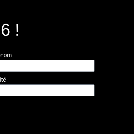
6 !
énom
ité