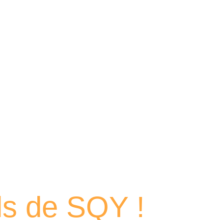
 portraits
els de SQY !