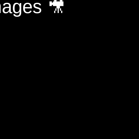
mages 🎥