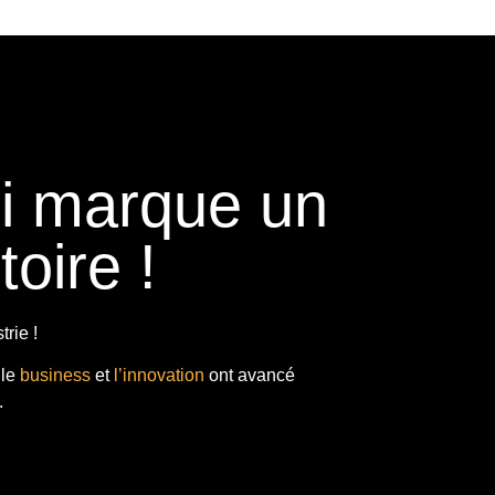
ui marque un
toire !
rie !
 le
business
et
l’innovation
ont avancé
.