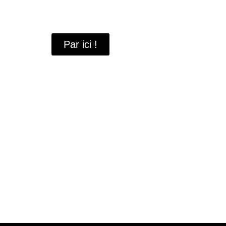
À travers ces portraits, découvrez des hommes 
industrielle
de Saint-Quentin-en-Yvelines.
Par ici !