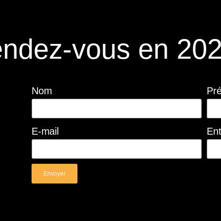
ndez-vous en 202
Nom
Pr
E-mail
Ent
Envoyer