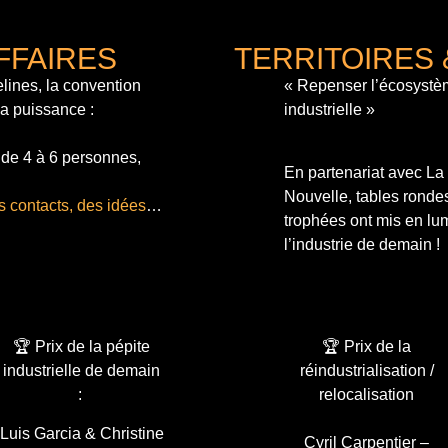
FFAIRES
TERRITOIRES 
lines, la convention
« Repenser l’écosystè
sa puissance :
industrielle »
 de 4 à 6 personnes,
En partenariat avec L
Nouvelle, tables ronde
s contacts, des idées
…
trophées ont mis en lum
l’industrie de demain !
🏆 Prix de la pépite
🏆 Prix de la
industrielle de demain
réindustrialisation /
:
relocalisation
Luis Garcia & Christine
Cyril Carpentier –