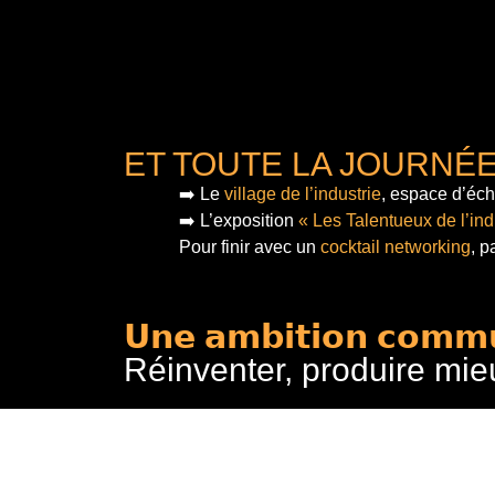
ET TOUTE LA JOURNÉ
➡️ Le
village de l’industrie
, espace d’éch
➡️ L’exposition
« Les Talentueux de l’ind
Pour finir
avec un
cocktail networking
, p
𝗨𝗻𝗲 𝗮𝗺𝗯𝗶𝘁𝗶𝗼𝗻 𝗰𝗼𝗺𝗺
Réinventer, produire mie