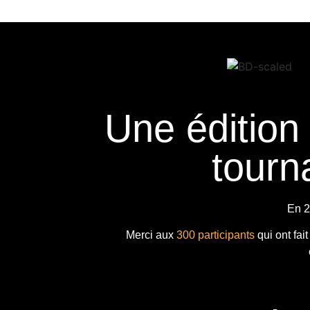
Une édition
tourna
En 2
Merci aux
300 participants
qui ont fai