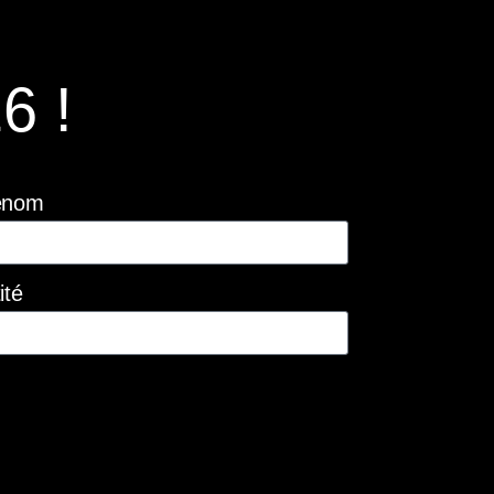
6 !
énom
ité