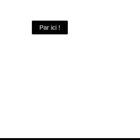
À travers ces portraits, découvrez des hommes 
industrielle
de Saint-Quentin-en-Yvelines.
Par ici !