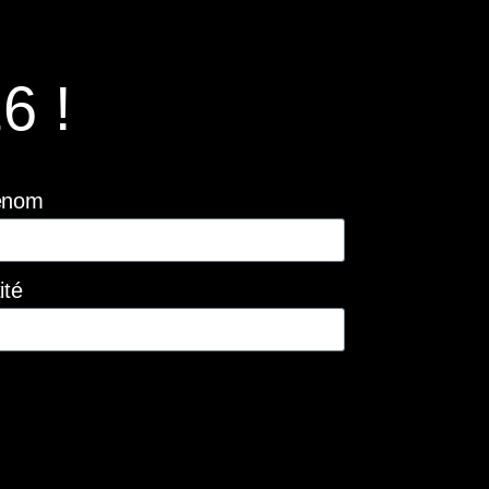
6 !
énom
ité