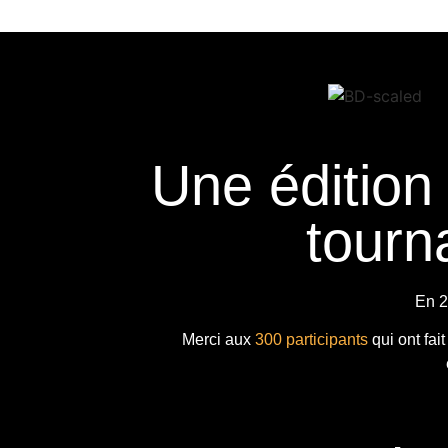
Une édition
tourna
En 2
Merci aux
300 participants
qui ont fai