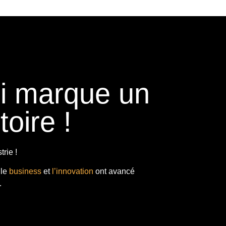
ui marque un
toire !
rie !
 le
business
et
l’innovation
ont avancé
.