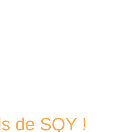
 portraits
els de SQY !