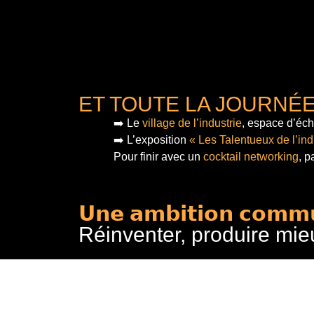
ET TOUTE LA JOURNÉ
➡️ Le
village de l’industrie
, espace d’éch
➡️ L’exposition
« Les Talentueux de l’ind
Pour finir
avec un
cocktail networking
, p
𝗨𝗻𝗲 𝗮𝗺𝗯𝗶𝘁𝗶𝗼𝗻 𝗰𝗼𝗺𝗺
Réinventer, produire mie