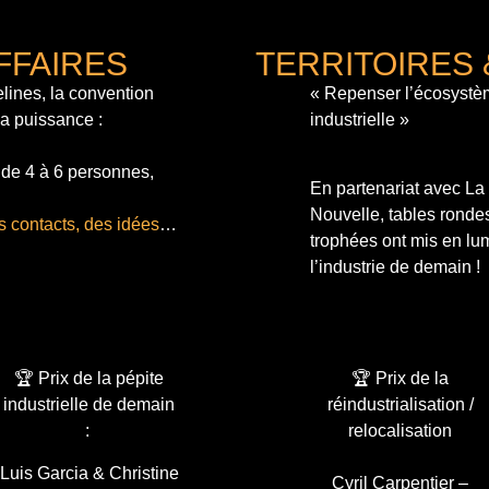
FFAIRES
TERRITOIRES 
lines, la convention
« Repenser l’écosystè
sa puissance :
industrielle »
 de 4 à 6 personnes,
En partenariat avec L
Nouvelle, tables ronde
s contacts, des idées
…
trophées ont mis en lum
l’industrie de demain !
🏆 Prix de la pépite
🏆 Prix de la
industrielle de demain
réindustrialisation /
:
relocalisation
Luis Garcia & Christine
Cyril Carpentier –