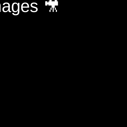
mages 🎥