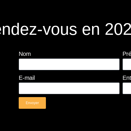
ndez-vous en 202
Nom
Pr
E-mail
Ent
Envoyer