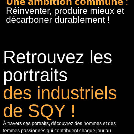
𝗨𝗻𝗲 𝗮𝗺𝗯𝗶𝘁𝗶𝗼𝗻 𝗰𝗼𝗺𝗺𝘂𝗻𝗲 :
Réinventer, produire mieux et
décarboner durablement !
Retrouvez les
portraits
des industriels
de SQY !
À travers ces portraits, découvrez des hommes et des
femmes passionnés qui contribuent chaque jour au