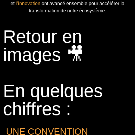
et
l’innovation
ont avancé ensemble pour accélérer la
transformation de notre écosystème.
Retour en
images 🎥
En quelques
chiffres :
UNE CONVENTION