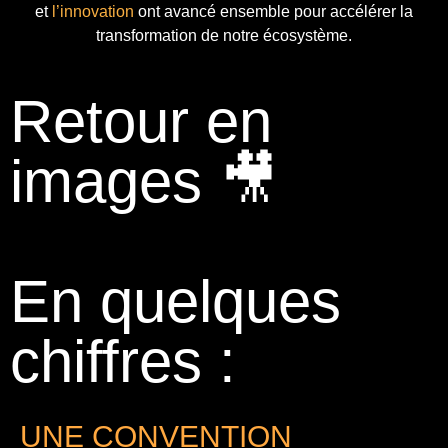
et
l’innovation
ont avancé ensemble pour accélérer la
transformation de notre écosystème.
Retour en
images 🎥
En quelques
chiffres :
UNE CONVENTION