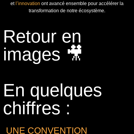
et
l’innovation
ont avancé ensemble pour accélérer la
transformation de notre écosystème.
Retour en
images 🎥
En quelques
chiffres :
UNE CONVENTION