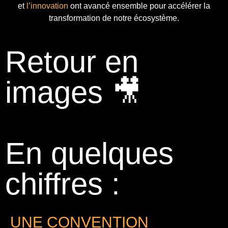
et
l’innovation
ont avancé ensemble pour accélérer la
transformation de notre écosystème.
Retour en
images 🎥
En quelques
chiffres :
UNE CONVENTION