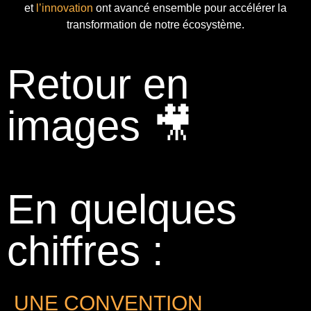
et
l’innovation
ont avancé ensemble pour accélérer la
transformation de notre écosystème.
Retour en
images 🎥
En quelques
chiffres :
UNE CONVENTION