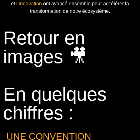
et
l’innovation
ont avancé ensemble pour accélérer la
transformation de notre écosystème.
Retour en
images 🎥
En quelques
chiffres :
UNE CONVENTION