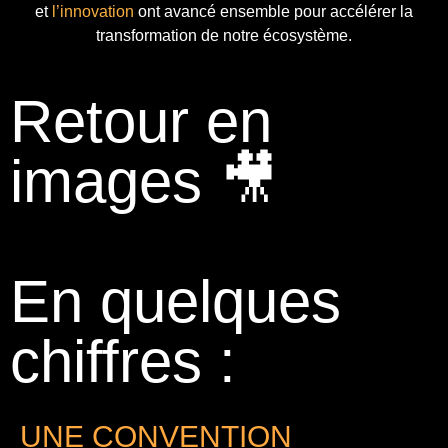
et
l’innovation
ont avancé ensemble pour accélérer la
transformation de notre écosystème.
Retour en
images 🎥
En quelques
chiffres :
UNE CONVENTION