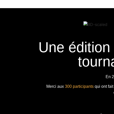
Une édition
tourna
En 2
Merci aux
300 participants
qui ont fai