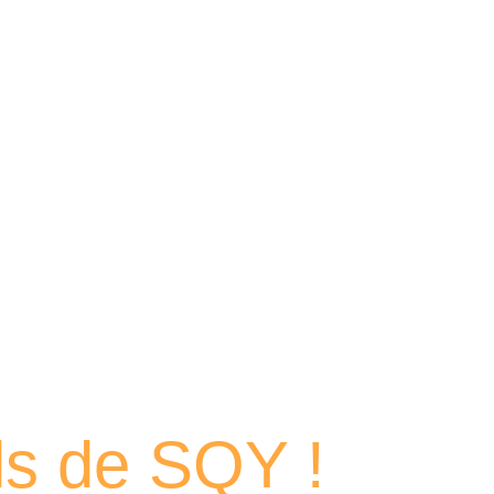
 portraits
els de SQY !