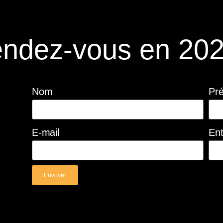
ndez-vous en 202
Nom
Pr
E-mail
Ent
Envoyer