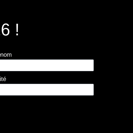
6 !
énom
ité