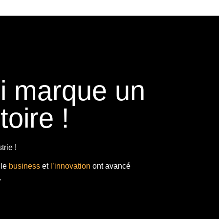
ui marque un
toire !
rie !
 le
business
et
l’innovation
ont avancé
.