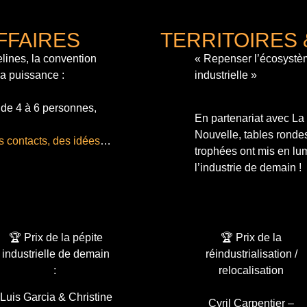
FFAIRES
TERRITOIRES 
lines, la convention
« Repenser l’écosystè
sa puissance :
industrielle »
 de 4 à 6 personnes,
En partenariat avec L
Nouvelle, tables ronde
s contacts, des idées
…
trophées ont mis en lum
l’industrie de demain !
🏆 Prix de la pépite
🏆 Prix de la
industrielle de demain
réindustrialisation /
:
relocalisation
Luis Garcia & Christine
Cyril Carpentier –