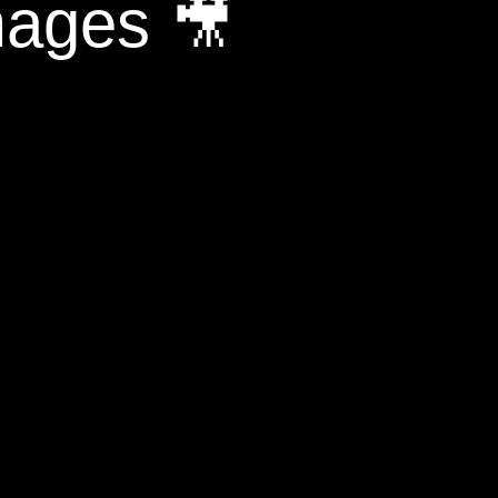
mages 🎥