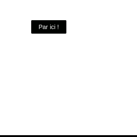
À travers ces portraits, découvrez des hommes 
industrielle
de Saint-Quentin-en-Yvelines.
Par ici !