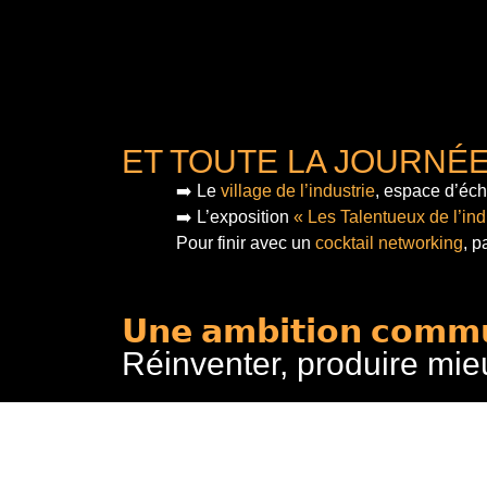
ET TOUTE LA JOURNÉ
➡️ Le
village de l’industrie
, espace d’éch
➡️ L’exposition
« Les Talentueux de l’ind
Pour finir
avec un
cocktail networking
, p
𝗨𝗻𝗲 𝗮𝗺𝗯𝗶𝘁𝗶𝗼𝗻 𝗰𝗼𝗺𝗺
Réinventer, produire mie