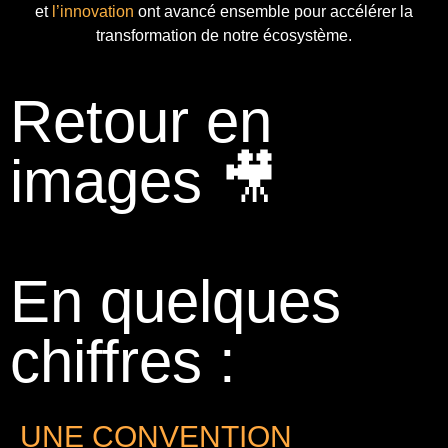
et
l’innovation
ont avancé ensemble pour accélérer la
transformation de notre écosystème.
Retour en
images 🎥
En quelques
chiffres :
UNE CONVENTION