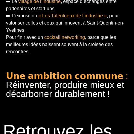
➡️ Le
village de l’industrie
, espace d’échanges entre
partenaires et start-ups
➡️ L’exposition
« Les Talentueux de l’industrie »
, pour
valoriser celles et ceux qui innovent à Saint-Quentin-en-
Yvelines
Pour finir
avec un
cocktail networking
, parce que les
meilleures idées naissent souvent à la croisée des
rencontres.
𝗨𝗻𝗲 𝗮𝗺𝗯𝗶𝘁𝗶𝗼𝗻 𝗰𝗼𝗺𝗺𝘂𝗻𝗲 :
Réinventer, produire mieux et
décarboner durablement !
Retrouvez les