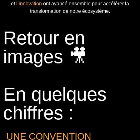
et
l’innovation
ont avancé ensemble pour accélérer la
transformation de notre écosystème.
Retour en
images 🎥
En quelques
chiffres :
UNE CONVENTION