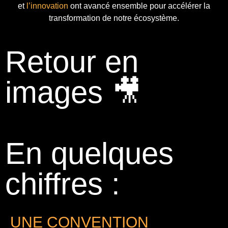
et
l’innovation
ont avancé ensemble pour accélérer la
transformation de notre écosystème.
Retour en
images 🎥
En quelques
chiffres :
UNE CONVENTION