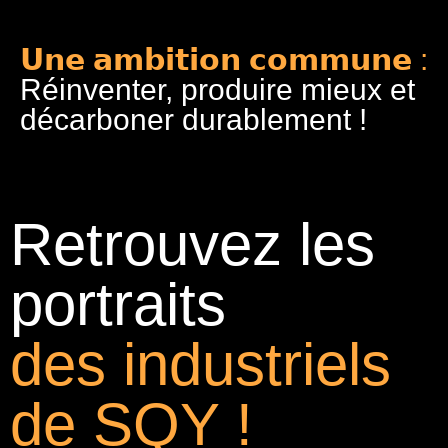
𝗨𝗻𝗲 𝗮𝗺𝗯𝗶𝘁𝗶𝗼𝗻 𝗰𝗼𝗺𝗺𝘂𝗻𝗲 :
Réinventer, produire mieux et
décarboner durablement !
Retrouvez les
portraits
des industriels
de SQY !