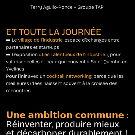
Terry Agullo-Ponce – Groupe TAP
ET TOUTE LA JOURNÉE
➡️ Le
village de l’industrie
, espace d’échanges entre
partenaires et start-ups
➡️ L’exposition
« Les Talentueux de l’industrie »
, pour
valoriser celles et ceux qui innovent à Saint-Quentin-en-
Yvelines
Pour finir
avec un
cocktail networking
, parce que les
meilleures idées naissent souvent à la croisée des
rencontres.
𝗨𝗻𝗲 𝗮𝗺𝗯𝗶𝘁𝗶𝗼𝗻 𝗰𝗼𝗺𝗺𝘂𝗻𝗲 :
Réinventer, produire mieux
et décarboner durablement !