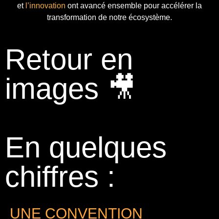
et
l’innovation
ont avancé ensemble pour accélérer la
transformation de notre écosystème.
Retour en
images 🎥
En quelques
chiffres :
UNE CONVENTION